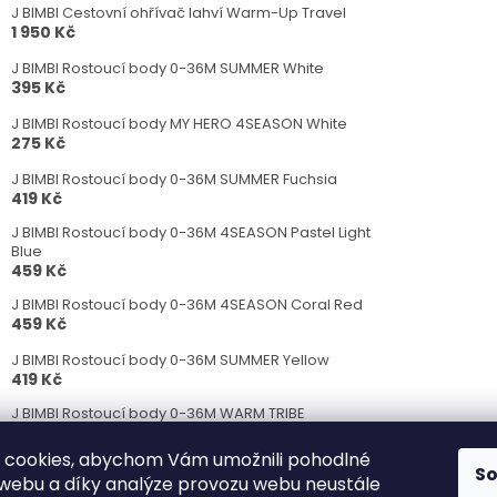
J BIMBI Cestovní ohřívač lahví Warm-Up Travel
1 950 Kč
J BIMBI Rostoucí body 0-36M SUMMER White
395 Kč
J BIMBI Rostoucí body MY HERO 4SEASON White
275 Kč
J BIMBI Rostoucí body 0-36M SUMMER Fuchsia
419 Kč
J BIMBI Rostoucí body 0-36M 4SEASON Pastel Light
Blue
459 Kč
J BIMBI Rostoucí body 0-36M 4SEASON Coral Red
459 Kč
J BIMBI Rostoucí body 0-36M SUMMER Yellow
419 Kč
J BIMBI Rostoucí body 0-36M WARM TRIBE
Eucalyptus
489 Kč
 cookies, abychom Vám umožnili pohodlné
S
 webu a díky analýze provozu webu neustále
J BIMBI Rostoucí body 0-36M SUMMER Pink