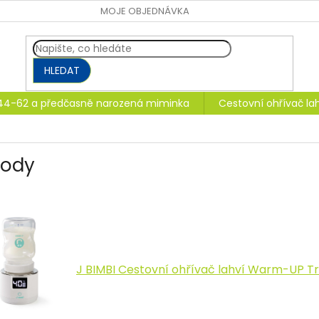
MOJE OBJEDNÁVKA
HLEDAT
 44-62 a předčasně narozená miminka
Cestovní ohřívač l
ody
J BIMBI Cestovní ohřívač lahví Warm-UP Tr