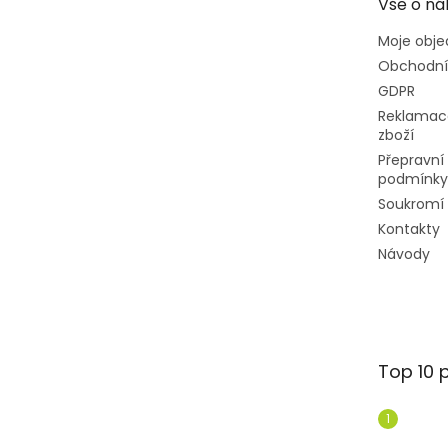
Vše o ná
í
Moje obj
Obchodní
GDPR
Reklamac
zboží
Přepravní
podmínky
Soukromí
Kontakty
Návody
Top 10 