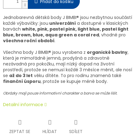
Přidat do košíku
Jednobarevná dětská body J BIMBI® jsou nezbytnou součástí
každé výbavičky: jsou
univerzální
a dostupné v klasických
barvách
white, pink, pastel pink, light blue, pastel light
blue, brown, blue, aqua green a coral red
, vhodné pro
všechna roční období
.
Všechna body J BIMBI® jsou vyrobena z
organické bavlny
,
která je mimořádně jemná, prodyšná a zdravotně
nezávadná pro pokožku, mají nízký dopad na životní
prostředí, protože se nemusí každé 3 měsíce měnit, ale nosí
se
až do 3 let
věku dítěte. To pro rodinu znamená také
finanční úsporu
, protože se kupuje méně body.
Obrázky mají pouze informativní charakter a barva se může lišit.
Detailní informace
ZEPTAT SE
HLÍDAT
SDÍLET