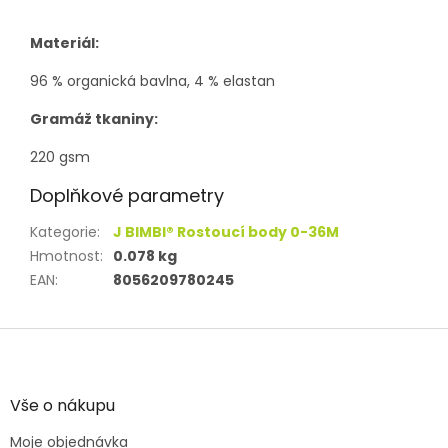
Materiál:
96 % organická bavlna, 4 % elastan
Gramáž tkaniny:
220 gsm
Doplňkové parametry
Kategorie
:
J BIMBI® Rostoucí body 0-36M
Hmotnost
:
0.078 kg
EAN
:
8056209780245
Z
á
p
a
Vše o nákupu
t
Moje objednávka