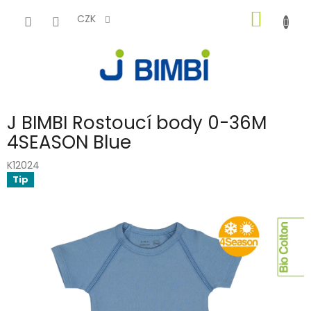
Přejít
NÁKUP
na
CZK
obsah
KOŠÍK
J BIMBI Rostoucí body 0-36M
4SEASON Blue
K12024
Tip