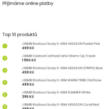
Přijímáme online platby
Top 10 produktů
J BIMBI Rostoucí body 0-36M 4SEASON Pastel Pink
459 Kč
J BIMBI Cestovní ohřívač lahví Warm-Up Travel
1 950 Kč
J BIMBI Rostoucí body 0-36M 4SEASON STRIPES Blue
459 Kč
J BIMBI Rostoucí body 0-36M WARM TRIBE Old Rose
489 Kč
J BIMBI Rostoucí body 0-36M SUMMER White
395 Kč
J BIMBI Rostoucí body 0-36M 4SEASON Coral Red
459 Kč