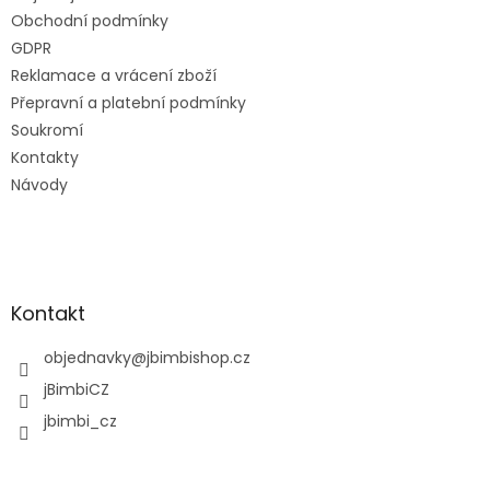
í
Obchodní podmínky
GDPR
Reklamace a vrácení zboží
Přepravní a platební podmínky
Soukromí
Kontakty
Návody
Kontakt
objednavky
@
jbimbishop.cz
jBimbiCZ
jbimbi_cz