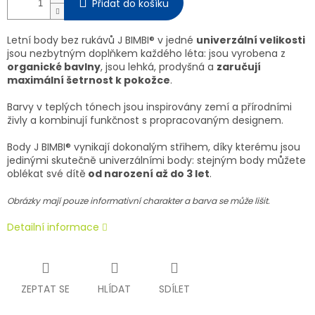
Přidat do košíku
Letní body bez rukávů J BIMBI® v jedné
univerzální velikosti
jsou nezbytným doplňkem každého léta: jsou vyrobena z
organické bavlny
, jsou lehká, prodyšná a
zaručují
maximální šetrnost k pokožce
.
Barvy v teplých tónech jsou inspirovány zemí a přírodními
živly a kombinují funkčnost s propracovaným designem.
Body J BIMBI® vynikají dokonalým střihem, díky kterému jsou
jedinými skutečně univerzálními body: stejným body můžete
oblékat své dítě
od narození až do 3 let
.
Obrázky mají pouze informativní charakter a barva se může lišit.
Detailní informace
ZEPTAT SE
HLÍDAT
SDÍLET