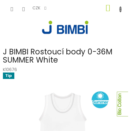
Přejít
NÁKUP
na
CZK
obsah
KOŠÍK
J BIMBI Rostoucí body 0-36M
SUMMER White
K10676
Tip