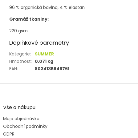
96 % organická bavlna, 4 % elastan
Gramáž tkaniny:
220 gsm
Doplňkové parametry
Kategorie
:
SUMMER
Hmotnost
:
0.071 kg
EAN
:
8034135846761
Z
á
p
a
Vše o nákupu
t
Moje objednávka
í
Obchodní podmínky
GDPR