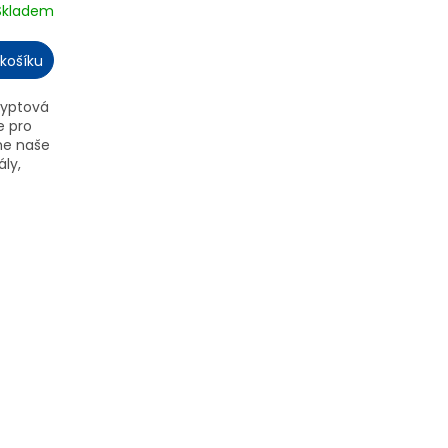
Skladem
košíku
lyptová
e pro
me naše
ály,
echna...