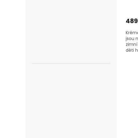
489
Krémo
jsou 
zimní
děti 
jedno