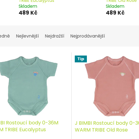
TRIBE Eucalyptus
TRIBE Old Rose
Skladem
Skladem
489 Kč
489 Kč
edně
Nejlevnější
Nejdražší
Nejprodávanější
Tip
MBI Rostoucí body 0-36M
J BIMBI Rostoucí body 0-
 TRIBE Eucalyptus
WARM TRIBE Old Rose