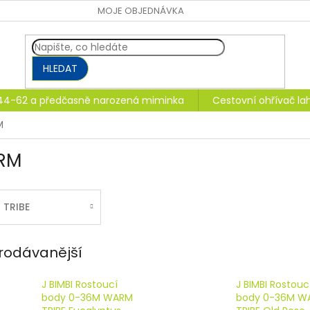
MOJE OBJEDNÁVKA
HLEDAT
 44-62 a předčasně narozená miminka
Cestovní ohřívač l
M
RM
TRIBE
rodávanější
J BIMBI Rostoucí
J BIMBI Rostouc
body 0-36M WARM
body 0-36M W