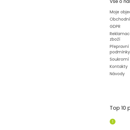
Vše o ná
í
Moje obj
Obchodní
GDPR
Reklamac
zboží
Přepravní
podmínky
Soukromí
Kontakty
Návody
Top 10 