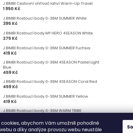
J BIMBI Cestovní ohřívač lahví Warm-Up Travel
1 950 Kč
J BIMBI Rostoucí body 0-36M SUMMER White
395 Kč
J BIMBI Rostoucí body MY HERO 4SEASON White
275 Kč
J BIMBI Rostoucí body 0-36M SUMMER Fuchsia
419 Kč
J BIMBI Rostoucí body 0-36M 4SEASON Pastel Light
Blue
459 Kč
J BIMBI Rostoucí body 0-36M 4SEASON Coral Red
459 Kč
J BIMBI Rostoucí body 0-36M SUMMER Yellow
419 Kč
J BIMBI Rostoucí body 0-36M WARM TRIBE
Eucalyptus
489 Kč
 cookies, abychom Vám umožnili pohodlné
S
 webu a díky analýze provozu webu neustále
J BIMBI Rostoucí body 0-36M SUMMER Pink