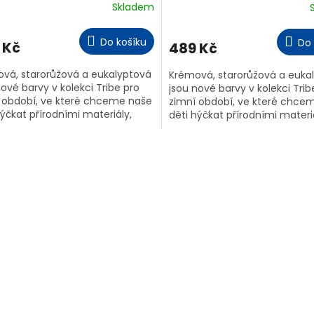
Skladem
Do košíku
Do 
 Kč
489 Kč
vá, starorůžová a eukalyptová
Krémová, starorůžová a euka
nové barvy v kolekci Tribe pro
jsou nové barvy v kolekci Trib
 období, ve které chceme naše
zimní období, ve které chce
hýčkat přírodními materiály,
děti hýčkat přírodními materi
duchostí a jemností. Všechna...
jednoduchostí a jemností. Vš
O
v
l
á
d
a
c
í
p
r
v
k
y