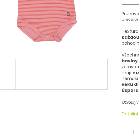
Pruhova
univerz
Textura
každou 
pohodlně
Všechna
bavlny
zdravot
mají
ní
nemusí 
věku dí
úsporu
Obrázky m
Detailn