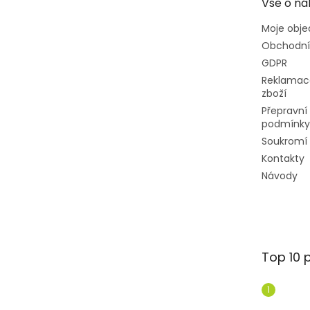
Vše o ná
í
Moje obj
Obchodní
GDPR
Reklamac
zboží
Přepravní
podmínky
Soukromí
Kontakty
Návody
Top 10 