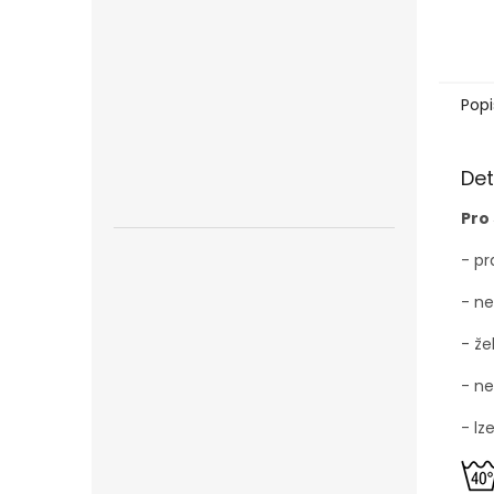
Popi
Det
Pro
- pr
- ne
- že
- ne
- lz