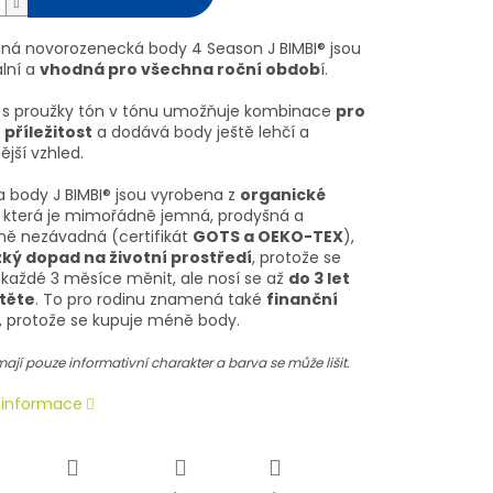
ná novorozenecká body 4 Season J BIMBI® jsou
ální a
vhodná pro všechna roční obdob
í.
 s proužky tón v tónu umožňuje kombinace
pro
příležitost
a dodává body ještě lehčí a
jší vzhled.
 body J BIMBI® jsou vyrobena z
organické
, která je mimořádně jemná, prodyšná a
ně nezávadná (certifikát
GOTS a OEKO-TEX
),
zký dopad na životní prostředí
, protože se
každé 3 měsíce měnit, ale nosí se až
do 3 let
těte
. To pro rodinu znamená také
finanční
, protože se kupuje méně body.
ají pouze informativní charakter a barva se může lišit.
í informace