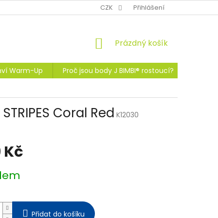
CZK
Přihlášení
NÁKUPNÍ
Prázdný košík
KOŠÍK
ahví Warm-Up
Proč jsou body J BIMBI® rostoucí?
Proč má
STRIPES Coral Red
K12030
 Kč
dem
Přidat do košíku