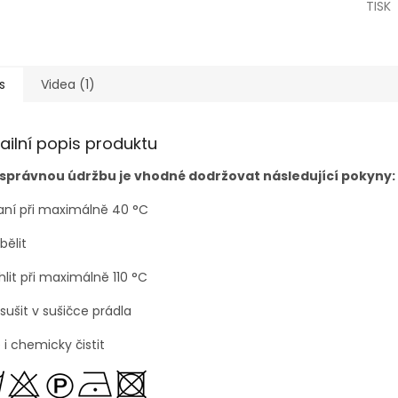
TISK
s
Videa (1)
ailní popis produktu
 správnou údržbu je vhodné dodržovat následující pokyny:
aní při maximálně 40
°C
bělit
hlit při maximálně 110
°C
sušit v sušičce prádla
e i chemicky čistit