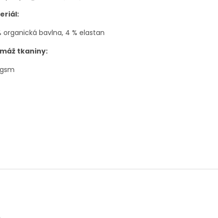
eriál:
 organická bavlna, 4 % elastan
máž tkaniny:
 gsm