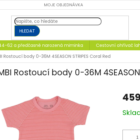
MOJE OBJEDNÁVKA
HLEDAT
 44-62 a předčasně narozená miminka
Cestovní ohřívač l
BI Rostoucí body 0-36M 4SEASON STRIPES Coral Red
IMBI Rostoucí body 0-36M 4SEASON 
459
Měrná
Skla
cena: