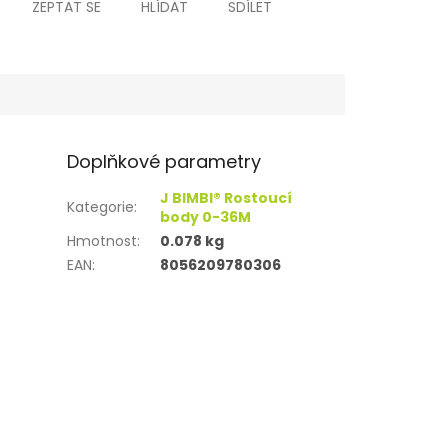
ZEPTAT SE
HLÍDAT
SDÍLET
Doplňkové parametry
J BIMBI® Rostoucí
Kategorie
:
body 0-36M
Hmotnost
:
0.078 kg
EAN
:
8056209780306