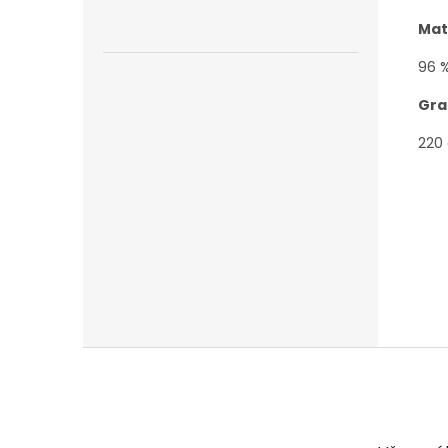
Mat
96 %
Gra
220
Z
á
p
a
t