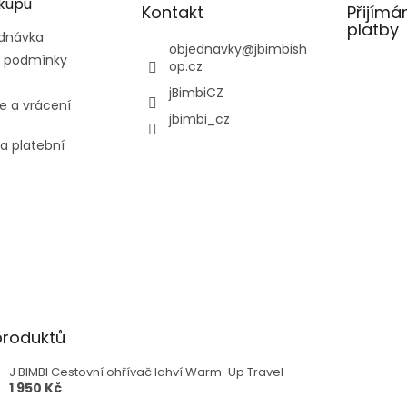
kupu
Kontakt
Přijímá
platby
ednávka
objednavky
@
jbimbish
 podmínky
op.cz
jBimbiCZ
e a vrácení
jbimbi_cz
 a platební
produktů
J BIMBI Cestovní ohřívač lahví Warm-Up Travel
1 950 Kč