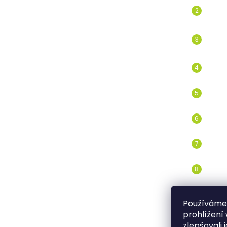
Používáme
prohlížení
zlepšovali 