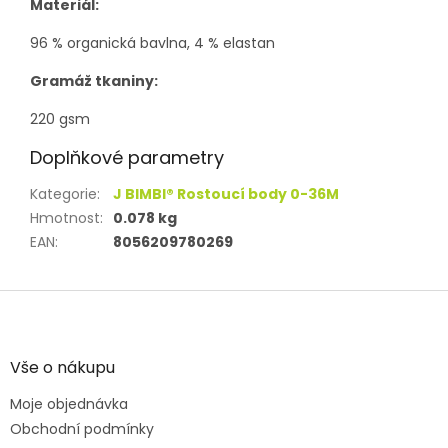
Materiál:
96 % organická bavlna, 4 % elastan
Gramáž tkaniny:
220 gsm
Doplňkové parametry
Kategorie
:
J BIMBI® Rostoucí body 0-36M
Hmotnost
:
0.078 kg
EAN
:
8056209780269
Z
á
p
a
Vše o nákupu
t
Moje objednávka
í
Obchodní podmínky