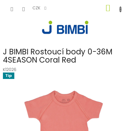
Přejít
NÁKUP
na
CZK
obsah
KOŠÍK
J BIMBI Rostoucí body 0-36M
4SEASON Coral Red
K12026
Tip