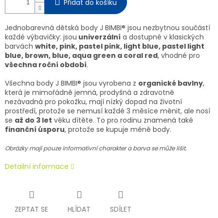
Přidat do košíku
Jednobarevná dětská body J BIMBI® jsou nezbytnou součástí
každé výbavičky: jsou
univerzální
a dostupné v klasických
barvách
white, pink, pastel pink, light blue, pastel light
blue, brown, blue, aqua green a coral red
, vhodné pro
všechna roční období
.
Všechna body J BIMBI® jsou vyrobena z
organické bavlny
,
která je mimořádně jemná, prodyšná a zdravotně
nezávadná pro pokožku, mají nízký dopad na životní
prostředí, protože se nemusí každé 3 měsíce měnit, ale nosí
se
až do 3 let
věku dítěte. To pro rodinu znamená také
finanční úsporu
, protože se kupuje méně body.
Obrázky mají pouze informativní charakter a barva se může lišit.
Detailní informace
ZEPTAT SE
HLÍDAT
SDÍLET