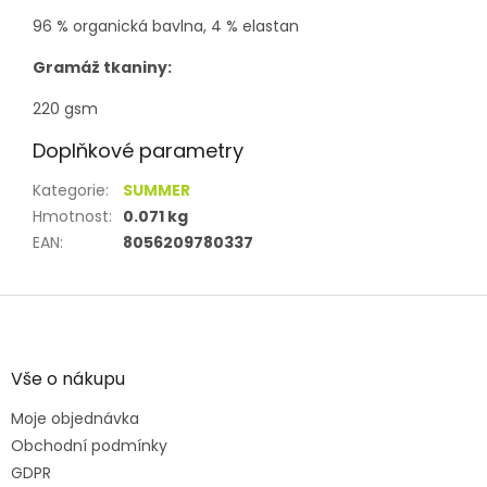
96 % organická bavlna, 4 % elastan
Gramáž tkaniny:
220 gsm
Doplňkové parametry
Kategorie
:
SUMMER
Hmotnost
:
0.071 kg
EAN
:
8056209780337
Z
á
p
a
Vše o nákupu
t
Moje objednávka
í
Obchodní podmínky
GDPR