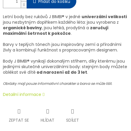
Přidat do košíku
Letní body bez rukávů J BIMBI® v jedné
univerzální velikosti
jsou nezbytným doplňkem každého léta: jsou vyrobena z
organické bavlny
, jsou lehká, prodyšná a
zaručují
maximální šetrnost k pokožce
.
Barvy v teplých tónech jsou inspirovány zemí a přírodními
živly a kombinují funkčnost s propracovaným designem.
Body J BIMBI® vynikají dokonalým střihem, díky kterému jsou
jedinými skutečně univerzálními body: stejným body můžete
oblékat své dítě
od narození až do 3 let
.
Obrázky mají pouze informativní charakter a barva se může lišit.
Detailní informace
ZEPTAT SE
HLÍDAT
SDÍLET