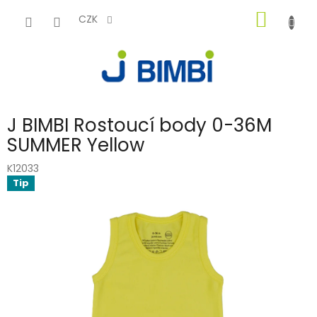
Přejít
NÁKUP
na
CZK
obsah
KOŠÍK
J BIMBI Rostoucí body 0-36M
SUMMER Yellow
K12033
Tip