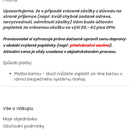
Upozorňujeme, že v případě vrácené zásilky z důvodu na
straně příjemce (např. kvůli chybně zadané adrese,
nevyzvednutí, odmítnutí zásilky
) Vám bude účtován
poplatek za vrácenou zásilku ve výši 60,- Kč plus DPH.
Provozovatel si vyhrazuje právo dočasně upravit cenu dopravy
v období zvýšené poptávky (např.
předvánoční sezóna
).
Aktuální cena je vždy uvedena v objednávkovém procesu.
Způsob platby:
Platba kartou - zboží můžete zaplatit on-line kartou v
rámci bezpečného systému GoPay.
Z
á
p
a
Vše o nákupu
t
Moje objednávka
í
Obchodní podmínky