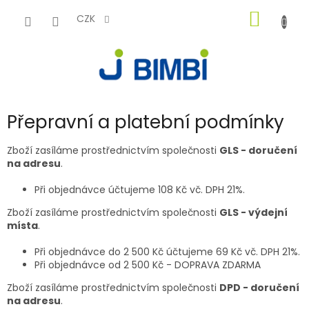
Přejít
NÁKUP
na
CZK
obsah
KOŠÍK
Přepravní a platební podmínky
Zboží zasíláme prostřednictvím společnosti
GLS - doručení
na adresu
.
Při objednávce účtujeme 108 Kč vč. DPH 21%.
Zboží zasíláme prostřednictvím společnosti
GLS - výdejní
místa
.
Při objednávce do 2 500 Kč účtujeme 69 Kč vč. DPH 21%.
Při objednávce od 2 500 Kč - DOPRAVA ZDARMA
Zboží zasíláme prostřednictvím společnosti
DPD - doručení
na adresu
.