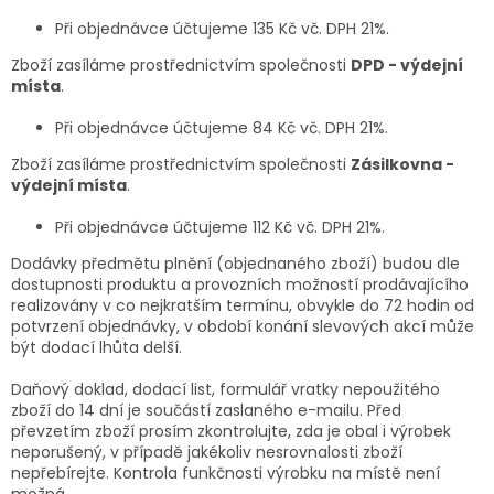
Při objednávce účtujeme 135 Kč vč. DPH 21%.
Zboží zasíláme prostřednictvím společnosti
DPD - výdejní
místa
.
Při objednávce účtujeme 84 Kč vč. DPH 21%.
Zboží zasíláme prostřednictvím společnosti
Zásilkovna -
výdejní místa
.
Při objednávce účtujeme 112 Kč vč. DPH 21%.
Dodávky předmětu plnění (objednaného zboží) budou dle
dostupnosti produktu a provozních možností prodávajícího
realizovány v co nejkratším termínu, obvykle do 72 hodin od
potvrzení objednávky, v období konání slevových akcí může
být dodací lhůta delší.
D
aňový doklad, dodací list, formulář vratky nepoužitého
zboží do 14 dní je součástí zaslaného e-mailu.
Před
převzetím zboží prosím zkontrolujte, zda je obal i výrobek
neporušený, v případě jakékoliv nesrovnalosti zboží
nepřebírejte. Kontrola funkčnosti výrobku na místě není
možná.